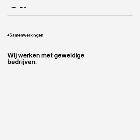
C
l
i
e
n
t
s
Samenwerkingen
Wij werken met geweldige
bedrijven.
Verhuur platform