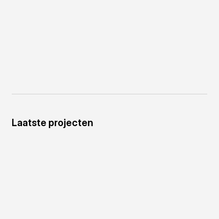
Een impactvolle design
studio voor bedrijven die hun
merk willen laten groeien
Laatste projecten